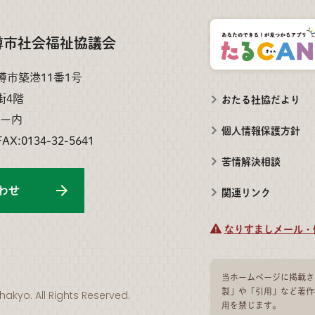
樽市社会福祉協議会
小樽市築港11番1号
街4階
おたる社協だより
ー内
個人情報保護方針
FAX:0134-32-5641
苦情解決相談
わせ
関連リンク
なりすましメール・
当ホームページに掲載さ
製」や「引用」など著作
hakyo. All Rights Reserved.
用を禁じます。