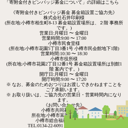
「寄附金付きピンバッジ募金について」の詳細はこちら
《寄附金付きピンバッジ募金 募金箱設置ご協力先》
株式会社石井印刷様
(所在地:小樽市相生町8-13 募金箱設置場所は、２階 事務所
です。)
営業日:月曜日 〜 金曜日
営業時間:9:00 〜 17:00
小樽市民食堂様
(所在地:小樽市花園5丁目3番1号 小樽市民会館地下1階)
営業時間:10:30 〜 18:30
小樽市役所様
(所在地:小樽市花園2丁目12番1号 募金箱設置場所は別館1
階 案内です。)
開庁日:月曜日 〜 金曜日
開庁時間:9:00 〜 17:20
※ なお、募金のためおつりはお渡しできかねますことを
ご了承願います。
※ お取り扱いは、ご協力先の営業日・営業時間内になり
ます。
《お問い合わせ先》
小樽市共同募金委員会
所在地:小樽市富岡1丁目5番10号
小樽市総合福祉センター4階
TEL:0134-22-6091 FAX:0134-32-5641