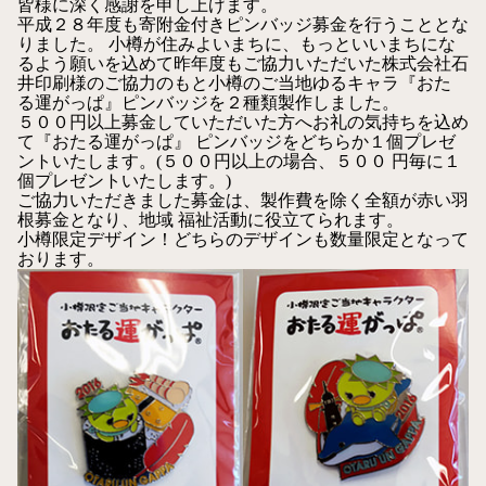
皆様に深く感謝を申し上げます。
平成２８年度も寄附金付きピンバッジ募金を行うこととな
りました。 小樽が住みよいまちに、もっといいまちにな
るよう願いを込めて昨年度もご協力いただいた株式会社石
井印刷様のご協力のもと小樽のご当地ゆるキャラ『おた
る運がっぱ』ピンバッジを２種類製作しました。
５００円以上募金していただいた方へお礼の気持ちを込め
て『おたる運がっぱ』 ピンバッジをどちらか１個プレゼ
ントいたします。(５００円以上の場合、５００ 円毎に１
個プレゼントいたします。)
ご協力いただきました募金は、製作費を除く全額が赤い羽
根募金となり、地域 福祉活動に役立てられます。
小樽限定デザイン！どちらのデザインも数量限定となって
おります。