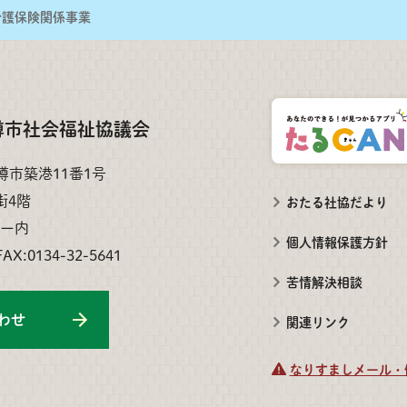
介護保険関係事業
樽市社会福祉協議会
小樽市築港11番1号
街4階
おたる社協だより
ー内
個人情報保護方針
FAX:0134-32-5641
苦情解決相談
わせ
関連リンク
なりすましメール・