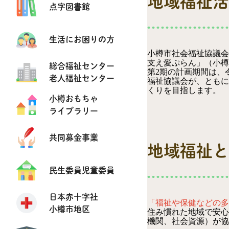
地域福祉活
点字図書館
生活にお困りの方
小樽市社会福祉協議会
支え愛ぷらん」（小樽
総合福祉センター
第2期の計画期間は、
老人福祉センター
福祉協議会が、ともに
くりを目指します。
小樽おもちゃ
ライブラリー
共同募金事業
地域福祉と
民生委員児童委員
日本赤十字社
「福祉や保健などの多
小樽市地区
住み慣れた地域で安心
機関、社会資源）が協