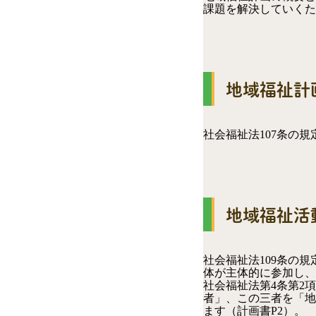
課題を解決していくた
地域福祉計
社会福祉法107条の
地域福祉活
社会福祉法109条の
体が主体的に参加し、
社会福祉法第4条第2
者」、この三者を「地
ます（計画書P2）。