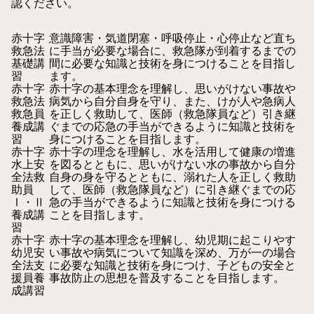
認ください。
赤十字
意識障害・気道閉塞・呼吸停止・心停止など直ち
救急法
に手当が必要な場合に、救急隊が到着するまでの
基礎講
間に必要な知識と技術を身につけることを目指し
習
ます。
赤十字
赤十字の基本理念を理解し、思いがけない事故や
救急法
病気から自分自身を守り、また、けが人や急病人
救急員
を正しく救助して、医師（救急隊員など）引き継
養成講
ぐまでの応急の手当ができるように知識と技術を
習
身につけることを目指します。
赤十字
赤十字の理念を理解し、水を活用して健康の増進
水上安
を図るとともに、思いがけない水の事故から自分
全法救
自身の身を守るとともに、溺れた人を正しく救助
助員
して、医師（救急隊員など）に引き継ぐまでの応
Ⅰ・Ⅱ
急の手当ができるように知識と技術を身につける
養成講
ことを目指します。
習
赤十字
赤十字の基本理念を理解し、幼児期に起こりやす
幼児安
い事故や病気について知識を深め、万が一の場合
全法支
に必要な知識と技術を身につけ、子どもの安全と
援員養
事故防止の思想を普及することを目指します。
成講習