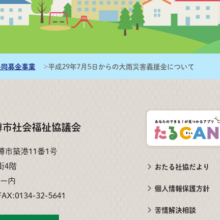
員会
 1-5-10 小樽市総合福祉センター内
091 FAX:0134-32-5641
共同募金事業
平成29年7月5日からの大雨災害義援金について
樽市社会福祉協議会
小樽市築港11番1号
街4階
おたる社協だより
ー内
個人情報保護方針
FAX:0134-32-5641
苦情解決相談