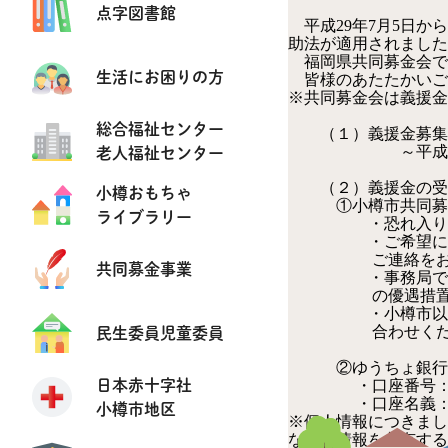
点字図書館
平成29年7月5日か
助法が適用されました
福岡県共同募金会で
生活にお困りの方
皆様のあたたかいご
※共同募金会は義援金
総合福祉センター
（１）義援金募集
老人福祉センター
～平成３０年
（２）義援金の受
小樽おもちゃ
①小樽市共同募
ライブラリー
・恐れ入りますが
・ご希望によりゆ
ご連絡をお願い
共同募金事業
・事務局での取り
の優遇措置が
・小樽市以外の方
民生委員児童委員
合わせくださ
②ゆうちょ銀行か
日本赤十字社
・口座番号：００
・口座名義：福岡
小樽市地区
※個人情報につきまし
などと情報を共有する