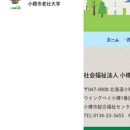
小樽市老壮大学
【お問合せ先】
小樽市共同募金委
所在地：小樽市富岡
電 話：0134-22-6
ホーム
社会福祉法人 小
〒047-0008 北海道
ウイングベイ小樽1番
小樽市総合福祉センタ
TEL:0134-23-3653 