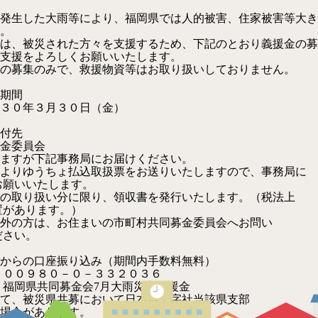
ら発生した大雨等により、福岡県では人的被害、住家被害等大
。
は、被災された方々を支援するため、下記のとおり義援金の募
支援をよろしくお願いいたします。
の募集のみで、救援物資等はお取り扱いしておりません。
期間
３月３０日（金）
付先
金委員会
下記事務局にお届けください。
うちょ払込取扱票をお送りいたしますので、事務局に
いたします。
扱い分に限り、領収書を発行いたします。（税法上
あります。）
は、お住まいの市町村共同募金委員会へお問い
い。
らの口座振り込み（期間内手数料無料）
９８０－０－３３２０３６
県共同募金会7月大雨災害義援金
て、被災県共募において日本赤十字社当該県支部
場合があります。