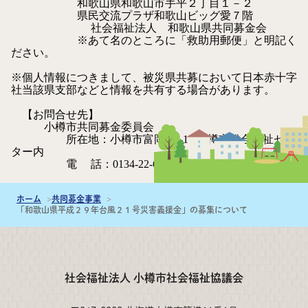
和歌山県和歌山市手平２丁目１－２
県民交流プラザ和歌山ビッグ愛７階
社会福祉法人 和歌山県共同募金会
※あて名のところに「救助用郵便」と明記く
ださい。
※個人情報につきまして、被災県共募において日本赤十字
社当該県支部などと情報を共有する場合があります。
【お問合せ先】
小樽市共同募金委員会
所在地：小樽市富岡1-5-10 小樽市総合福祉セン
ター内
電 話：0134-22-6091 ＦＡＸ：0134-32-5641
ホーム
共同募金事業
「和歌山県平成２９年台風２１号災害義援金」の募集について
社会福祉法人 小樽市社会福祉協議会