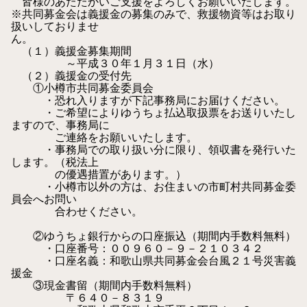
皆様のあたたかいご支援をよろしくお願いいたします。
※共同募金会は義援金の募集のみで、救援物資等はお取り
扱いしておりませ
ん。
（１）義援金募集期間
～平成３０年１月３１日（水）
（２）義援金の受付先
①小樽市共同募金委員会
・恐れ入りますが下記事務局にお届けください。
・ご希望によりゆうちょ払込取扱票をお送りいたし
ますので、事務局に
ご連絡をお願いいたします。
・事務局での取り扱い分に限り、領収書を発行いた
します。（税法上
の優遇措置があります。）
・小樽市以外の方は、お住まいの市町村共同募金委
員会へお問い
合わせください。
②ゆうちょ銀行からの口座振込（期間内手数料無料）
・口座番号：００９６０－９－２１０３４２
・口座名義：和歌山県共同募金会台風２１号災害義
援金
③現金書留（期間内手数料無料）
〒６４０－８３１９