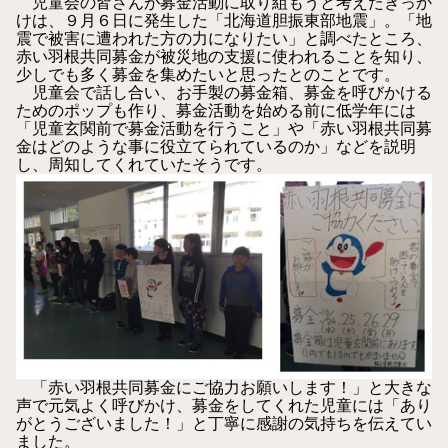
児童会の皆さんが募金活動に取り組もうと考えたきっか
けは、９月６日に発生した「北海道胆振東部地震」。「地
震で被害に遭われた方の力になりたい」と調べたところ、
赤い羽根共同募金が被災地の支援に使われることを知り、
少しでも多く募金を集めたいと思ったとのことです。
児童会で話し合い、お手製の募金箱、募金を呼びかける
ためのポップも作り、募金活動を始める前に低学年には
「児童玄関前で募金活動を行うこと」や「赤い羽根共同募
金はどのような事に役立てられているのか」などを説明
し、周知してくれていたそうです。
「赤い羽根共同募金にご協力お願いします！」と大きな
声で元気よく呼びかけ、募金をしてくれた児童には「あり
がとうございました！」と丁寧に感謝の気持ちを伝えてい
ました。