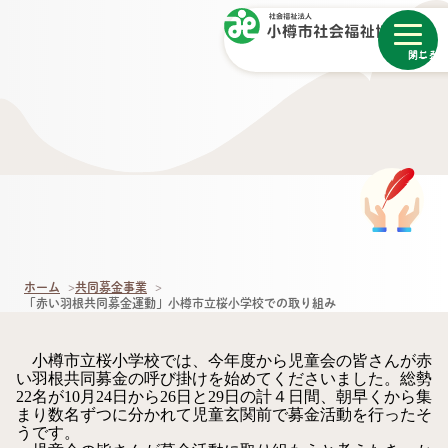
メニュー
閉じる
ホーム
共同募金事業
「赤い羽根共同募金運動」小樽市立桜小学校での取り組み
小樽市立桜小学校では、今年度から児童会の皆さんが赤
い羽根共同募金の呼び掛けを始めてくださいました。総勢
22名が10月24日から26日と29日の計４日間、朝早くから集
まり数名ずつに分かれて児童玄関前で募金活動を行ったそ
うです。