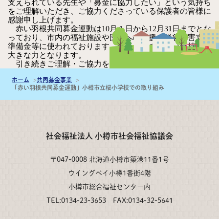
支えられている先生や「募金に協力したい」という気持ち
をご理解いただき、ご協力くださっている保護者の皆様に
感謝申し上げます。
赤い羽根共同募金運動は10月１日から12月31日までとな
っており、市内の福祉施設や団体への支援、緊急災害支援
準備金等に使われております。一人一人の優しい気持ちが
大きな力となります。
引き続きご理解・ご協力をお願いいたします。
ホーム
共同募金事業
「赤い羽根共同募金運動」小樽市立桜小学校での取り組み
社会福祉法人 小樽市社会福祉協議会
〒047-0008 北海道小樽市築港11番1号
ウイングベイ小樽1番街4階
小樽市総合福祉センター内
TEL:0134-23-3653 FAX:0134-32-5641