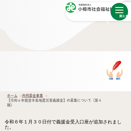
メニュー
閉じる
ホーム
共同募金事業
【令和６年能登半島地震災害義援金】の募集について（第４
報）
令和６年１月３０日付で義援金受入口座が追加されまし
た。