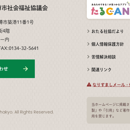
樽市社会福祉協議会
小樽市築港11番1号
街4階
おたる社協だより
ー内
個人情報保護方針
FAX:0134-32-5641
苦情解決相談
わせ
関連リンク
なりすましメール・
当ホームページに掲載さ
製」や「引用」など著作
hakyo. All Rights Reserved.
用を禁じます。