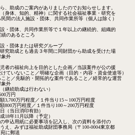
ら、助成のご案内がありましたのでお知らせします。
（身体、知的、精神）に関する社会福祉事業・研究を
法人施設・団体、共同作業所等（個人は除く）
、共同作業所等で１年以上の継続的、組織的
あるところ
体または研究グループ
とも過去３年間に同財団から助成を受けた場
外
祉向上を目的とした企画／当該案件が公の援
こと／明確な企画（目的・内容・資金使途等）
駆的・開拓的な案件であること／経常的な運営
外
（継続助成は行わない）
00万円
700万円程度／１件当り15～100万円程度
00万円程度／１件当り100～200万円程度
日（当日消印有効）
成18年11月以降（予定）
の申込用紙に必要事項を記入し、次の資料を添付の
助成財団事務局（〒100-0004東京都
）宛に郵送