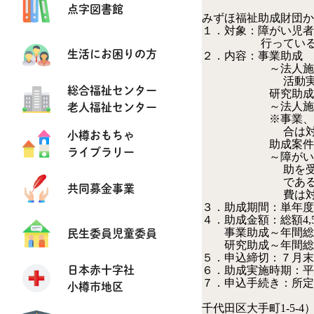
点字図書館
みずほ福祉助成財団か
１．対象：障がい児者
行っている民間の
生活にお困りの方
２．内容：事業助成
～法人施設・団体
活動実績の
総合福祉センター
研究助成
老人福祉センター
～法人施設・団
※事業、研究助成
合は対象
小樽おもちゃ
助成案件
ライブラリー
～障がい児者の福
助を受けていない
であること／先
共同募金事業
費は対象
３．助成期間：単年度
４．助成金額：総額4,5
民生委員児童委員
事業助成～年間総額3,
研究助成～年間総額8
５．申込締切：７月末
日本赤十字社
６．助成実施時期：平
７．申込手続き：所定
小樽市地区
うえ、みずほ福祉
千代田区大手町1-5-4