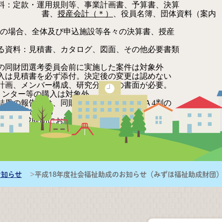
：定款・運用規則等、事業計画書、予算書、決算
、
授産会計（＊）
、役員名簿、団体資料（案内
場合、全体及び申込施設等各々の決算書、授産
資料：見積書、カタログ、図面、その他必要書類
の同財団選考委員会前に実施した案件は対象外
は見積書を必ず添付。決定後の変更は認めない
画、メンバー構成、研究分担等の書面が必要。
ター等の購入は対象外
果の報告書は、同財団宛にＢ5判またはＡ4判の
2部提出する
福祉助成財団にお問い合わせください。
団
2 FAX：03-5252-8660
0683@nifty.com
/homepage3.nifty.com/mizuhofukushi
お知らせ
平成18年度社会福祉助成のお知らせ（みずほ福祉助成財団