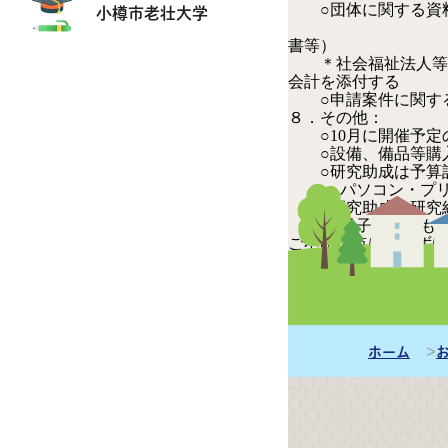
小樽市老壮大学
○団体に関する資料
書
書等）
＊社会福祉法人等の
会計を添付する
○申請案件に関する
８．その他：
○10月に開催予定
○設備、備品等購入
○研究助成は予算計
パソコン・プリン
○研究助成の研究結
冊子にしたものを
ご不明な点は、みずほ
みずほ福祉助成財
電話：03-3201-244
E-mail：
BOL0
URL：
http:/
ホーム