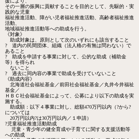
援により、
その一層の振興に貢献することを目的として、先駆的・実
践的な児童
福祉推進活動、障がい児者福祉推進活動、高齢者福祉推進
活動、
地域福祉推進活動等への助成を行う。
《対象》
助成対象は、原則として次のいずれにも該当すること
? 道内の民間団体、組織（法人格の有無は問わない）で
あること
? 助成を申請する事業に対して、公的な助成（補助金
等）を得られ
ないこと
? 過去に同内容の事業で助成を受けていないこと
《助成内容》
北海道社会福祉基金／前田社会福祉基金／丸井今井福祉
基金／
ＨＢＣ社会福祉基金によって、公募により以下の助成を実
施する。
助成額：以下４事業に対し、総額470万円以内（?から?
については
20万円以内?は30万円以内／１申請）
?児童福祉推進活動助成
児童・青少年の健全育成や子育てに関する支援活動等
への助成