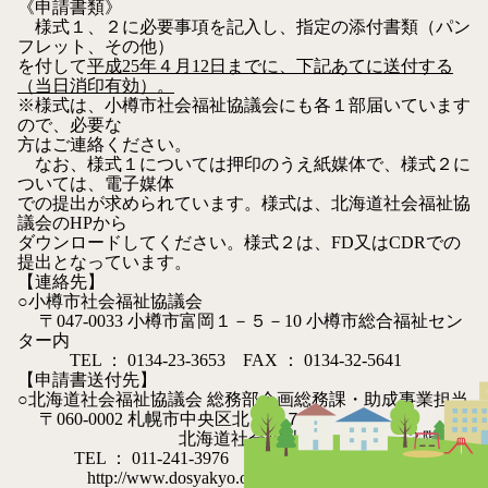
《申請書類》
様式１、２に必要事項を記入し、指定の添付書類（パン
フレット、その他）
を付して
平成25年４月12日までに、下記あてに送付する
（当日消印有効）。
※様式は、小樽市社会福祉協議会にも各１部届いています
ので、必要な
方はご連絡ください。
なお、様式１については押印のうえ紙媒体で、様式２に
ついては、電子媒体
での提出が求められています。様式は、北海道社会福祉協
議会のHPから
ダウンロードしてください。様式２は、FD又はCDRでの
提出となっています。
【連絡先】
○小樽市社会福祉協議会
〒047-0033 小樽市富岡１－５－10 小樽市総合福祉セン
ター内
TEL ： 0134-23-3653 FAX ： 0134-32-5641
【申請書送付先】
○北海道社会福祉協議会 総務部企画総務課・助成事業担当
〒060-0002 札幌市中央区北２西７－１
北海道社会福祉総合センター３階
TEL ： 011-241-3976 FAX ： 011-251-3971
http://www.dosyakyo.or.jp/