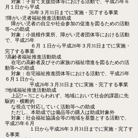
対象：子育て支援団体等における活動で、平成25年６
月１日から平成
26年３月31日までに実施・完了する事業
?障がい児者福祉推進活動助成
障がい児者の自立や社会参加の促進を図るための活動
等への助成
対象：小規模作業所、障がい児者団体等における活動
で、平成25年
６月 １日から平成26年３月31日までに実施・
完了する事業
?高齢者福祉推進活動助成
在宅の高齢者及びその家族の福祉増進を図るための活
動等への助成
対象：在宅福祉推進団体等における活動で、平成25年
６月１日から
平成26年３月31日までに実施・完了する事業
?地域福祉推進活動助成
上記?～?にとらわれず、地域において社会的課題に先
駆的・横断的
な視点で対応していく活動等への助成
ただし、本助成では備品等の購入は助成対象外
対象：社会福祉協議会等の地域を基盤とする活動で、
平成25年６月
１日から平成26年３月31日までに実施・完了す
る事業