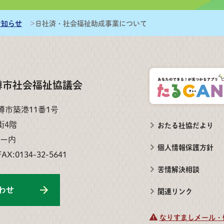
お知らせ
日社済・社会福祉助成事業について
樽市社会福祉協議会
小樽市築港11番1号
街4階
おたる社協だより
ー内
個人情報保護方針
FAX:0134-32-5641
苦情解決相談
わせ
関連リンク
なりすましメール・