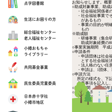
お知らせします。概要
点字図書館
○助成対象事業、助成
・社会福祉関係者の
・社会福祉事業でそ
生活にお困りの方
があるもの
・事業の目的が明確
もの
総合福祉センター
※助成額
老人福祉センター
・研修事業（集合研
助成対象経費の80
○事業実施期間 平成2
小樽おもちゃ
○申請条件
ライブラリー
・申請団体は社会福
とする社会福祉法人
・法人格のない任意
共同募金事業
・申請は、1団体、
○申請方法
所定の様式を、下記
民生委員児童委員
必要事項を記入し、
○申請期間 平成25年1
○提出先・問合せ先
日本赤十字社
〒130－0022 東京
公益財団法人日本社
小樽市地区
tel ： 03－384
ホームページ 