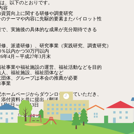
は、以下のとおりです。
内容
資質向上に関する研修や調査研究
のテーマや内容に先駆的要素またパイロット性
で、実施後の具体的な成果が充分期待できる
修、派遣研修）、研究事業（実践研究、調査研究）
％以内かつ50万円以内
6年4月～平成27年3月末
祉事業や福祉施設の運営、福祉活動などを目的
、福祉施設、福祉団体など
団体、グループは本会の推薦が必要
1事業
ホームページからダウンロードしていただき、
添付資料と共に提出（郵送）
1月1日～12月13日
都墨田区江東橋4－24－3
会福祉弘済会 助成事業係
6－2172
：
http://www.nisshasai.jp/