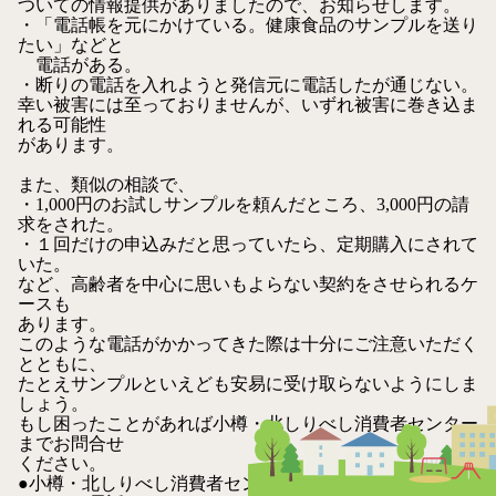
ついての情報提供がありましたので、お知らせします。
・「電話帳を元にかけている。健康食品のサンプルを送り
たい」などと
電話がある。
・断りの電話を入れようと発信元に電話したが通じない。
幸い被害には至っておりませんが、いずれ被害に巻き込ま
れる可能性
があります。
また、類似の相談で、
・1,000円のお試しサンプルを頼んだところ、3,000円の請
求をされた。
・１回だけの申込みだと思っていたら、定期購入にされて
いた。
など、高齢者を中心に思いもよらない契約をさせられるケ
ースも
あります。
このような電話がかかってきた際は十分にご注意いただく
とともに、
たとえサンプルといえども安易に受け取らないようにしま
しょう。
もし困ったことがあれば小樽・北しりべし消費者センター
までお問合せ
ください。
●小樽・北しりべし消費者センター