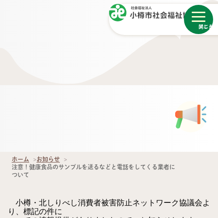
メニュー
閉じる
ホーム
お知らせ
注意！健康食品のサンプルを送るなどと電話をしてくる業者に
ついて
小樽・北しりべし消費者被害防止ネットワーク協議会よ
り、標記の件に