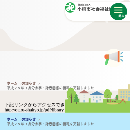
メニュー
閉じる
ホーム
お知らせ
平成２９年３月分点字・録音図書の情報を更新しました
下記リンクからアクセスできます。
http://otaru-shakyo.jp/pdf/library.pdf
ホーム
お知らせ
平成２９年３月分点字・録音図書の情報を更新しました