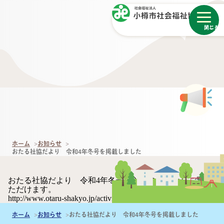
メニュー
閉じる
ホーム
お知らせ
おたる社協だより 令和4年冬号を掲載しました
おたる社協だより 令和4年冬号は以下のURLからご覧い
ただけます。
http://www.otaru-shakyo.jp/activity/
ホーム
お知らせ
おたる社協だより 令和4年冬号を掲載しました