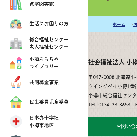
点字図書館
下記リンクからアクセ
http://otaru-shakyo.jp/pdf
生活にお困りの方
ホーム
総合福祉センター
老人福祉センター
小樽おもちゃ
社会福祉法人 小
ライブラリー
〒047-0008 北海道
共同募金事業
ウイングベイ小樽1番
小樽市総合福祉センタ
民生委員児童委員
TEL:0134-23-3653 
日本赤十字社
小樽市地区
お問い合