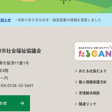
スできます。
/library.pdf
お知らせ
令和４年８月分点字・録音図書の情報を更新しました
樽市社会福祉協議会
小樽市築港11番1号
街4階
おたる社協だより
ー内
個人情報保護方針
FAX:0134-32-5641
苦情解決相談
わせ
関連リンク