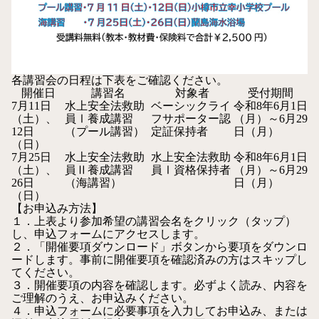
各講習会の日程は下表をご確認ください。
開催日
講習名
対象者
受付期間
7月11日
水上安全法救助
ベーシックライ
令和8年6月1日
（土）、
員Ⅰ養成講習
フサポーター認
（月）～6月29
12日
（プール講習）
定証保持者
日（月）
（日）
7月25日
水上安全法救助
水上安全法救助
令和8年6月1日
（土）、
員Ⅱ養成講習
員Ⅰ資格保持者
（月）～6月29
26日
（海講習）
日（月）
（日）
【お申込み方法】
１．上表より参加希望の
講習会名
をクリック（タップ）
し、申込フォームにアクセスします。
２．
「開催要項ダウンロード」
ボタンから要項をダウンロ
ードします。事前に開催要項を確認済みの方はスキップし
てください。
３．開催要項の内容を確認します。必ずよく読み、内容を
ご理解のうえ、お申込みください。
４．申込フォームに必要事項を入力してお申込み、または