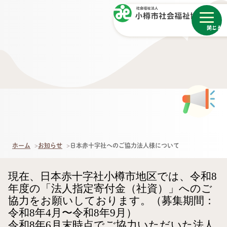
メニュー
閉じる
ホーム
お知らせ
日本赤十字社へのご協力法人様について
現在、日本赤十字社小樽市地区では、令和
8
年度の「法人指定寄付金（社資）」へのご
協力をお願いしております。（募集期間：
令和
8
年
4
月〜令和
8
年
9
月）
令和8年6月末時点でご協力いただいた法人