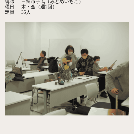
講師
三留市子氏（みとめいちこ）
曜日
木・金（週2回）
定員
35人