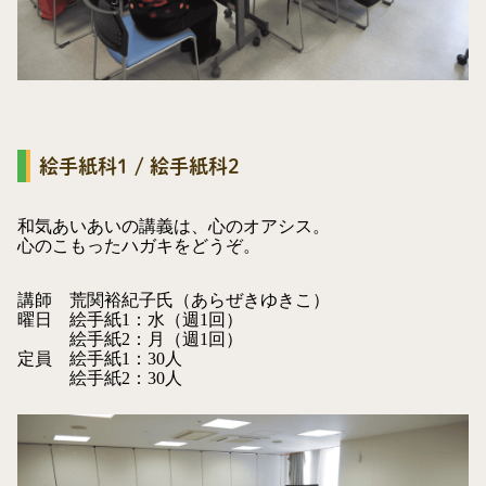
絵手紙科1 / 絵手紙科2
和気あいあいの講義は、心のオアシス。
心のこもったハガキをどうぞ。
講師
荒関裕紀子氏（あらぜきゆきこ）
曜日
絵手紙1：水（週1回）
絵手紙2：月（週1回）
定員
絵手紙1：30人
絵手紙2：30人