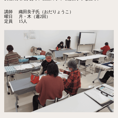
講師
織田良子氏（おだりょうこ）
曜日
月・木（週2回）
定員
15人