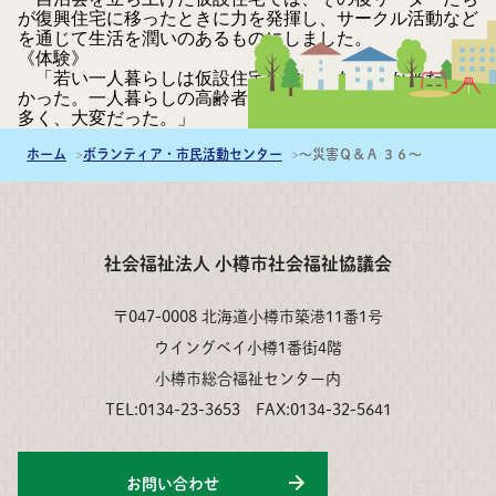
が復興住宅に移ったときに力を発揮し、サークル活動など
を通じて生活を潤いのあるものにしました。
《体験》
「若い一人暮らしは仮設住宅の抽選になかなか当たらな
かった。一人暮らしの高齢者には不便な場所の仮設住宅が
多く、大変だった。」
ホーム
ボランティア・市民活動センター
～災害Ｑ＆Ａ ３６～
社会福祉法人 小樽市社会福祉協議会
〒047-0008 北海道小樽市築港11番1号
ウイングベイ小樽1番街4階
小樽市総合福祉センター内
TEL:0134-23-3653 FAX:0134-32-5641
お問い合わせ