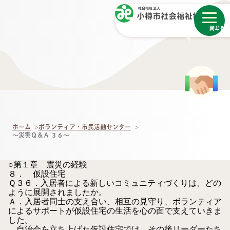
メニュー
閉じる
ホーム
ボランティア・市民活動センター
～災害Ｑ＆Ａ ３６～
○第１章 震災の経験
８． 仮設住宅
Ｑ３６．
入居者による新しいコミュニティづくりは、どの
ように展開されましたか。
Ａ．
入居者同士の支え合い、相互の見守り、ボランティア
によるサポートが仮設住宅の生活を心の面で支えていきま
した。
自治会を立ち上げた仮設住宅では、その後リーダーたち