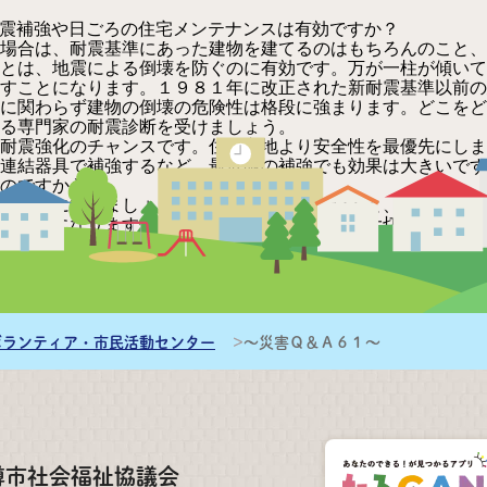
震補強や日ごろの住宅メンテナンスは有効ですか？
場合は、耐震基準にあった建物を建てるのはもちろんのこと、
とは、地震による倒壊を防ぐのに有効です。万が一柱が傾いて
すことになります。１９８１年に改正された新耐震基準以前の
に関わらず建物の倒壊の危険性は格段に強まります。どこをど
る専門家の耐震診断を受けましょう。
耐震強化のチャンスです。住み心地より安全性を最優先にしま
連結器具で補強するなど、最低限の補強でも効果は大きいです
のですから。
定期的に行いましょう。それを怠るようになると、シロアリが
いようになります。命を守ってくれている家を大切にする気持
したものの、どこに避難すればよいか分からずオロオロしまし
のに、１８リットル入りのポリタンクがなくて困りました。準
んです。』
ボランティア・市民活動センター
～災害Ｑ＆Ａ６１～
樽市社会福祉協議会