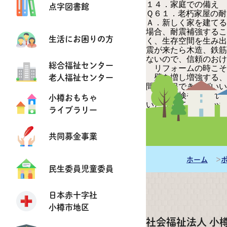
１４．家庭での備え
点字図書館
Ｑ６１．
老朽家屋の耐
Ａ．
新しく家を建てる
場合、耐震補強するこ
生活にお困りの方
く、生存空間を生み出
震が来たら木造、鉄筋
ないので、信頼のおけ
総合福祉センター
リフォームの時こそ
老人福祉センター
壁を増し増強する、
間を確保できればいい
家の点検や手入れを
小樽おもちゃ
いたりしても気づかな
ライブラリー
～体験～
『家を飛び出
『給水車から水を運ぶ
共同募金事業
店でも在庫がなかった
ホーム
民生委員児童委員
日本赤十字社
小樽市地区
社会福祉法人 小