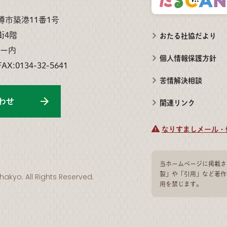
小樽市築港11番1号
街4階
おたる社協だより
ー内
個人情報保護方針
FAX:0134-32-5641
苦情解決相談
わせ
関連リンク
なりすましメール・
当ホームページに掲載さ
製」や「引用」など著作
hakyo. All Rights Reserved.
用を禁じます。