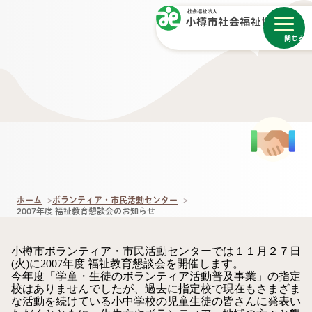
メニュー
閉じる
ホーム
ボランティア・市民活動センター
2007年度 福祉教育懇談会のお知らせ
小樽市ボランティア・市民活動センターでは１１月２７日
(火)に2007年度 福祉教育懇談会を開催します。
今年度「学童・生徒のボランティア活動普及事業」の指定
校はありませんでしたが、過去に指定校で現在もさまざま
な活動を続けている小中学校の児童生徒の皆さんに発表い