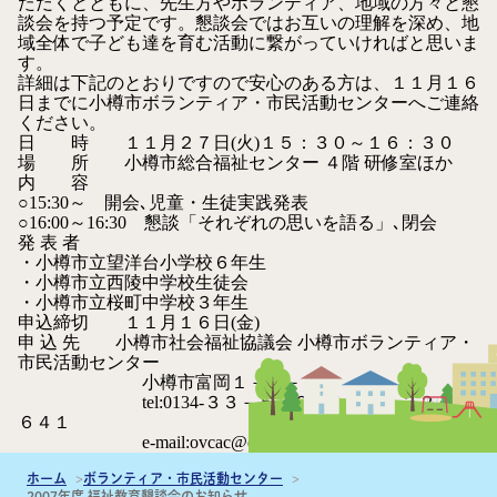
ただくとともに、先生方やボランティア、地域の方々と懇
談会を持つ予定です。懇談会ではお互いの理解を深め、地
域全体で子ども達を育む活動に繋がっていければと思いま
す。
詳細は下記のとおりですので安心のある方は、１１月１６
日までに小樽市ボランティア・市民活動センターへご連絡
ください。
日 時 １１月２７日(火)１５：３０～１６：３０
場 所 小樽市総合福祉センター ４階 研修室ほか
内 容
○15:30～ 開会､児童・生徒実践発表
○16:00～16:30 懇談「それぞれの思いを語る」､閉会
発 表 者
・小樽市立望洋台小学校６年生
・小樽市立西陵中学校生徒会
・小樽市立桜町中学校３年生
申込締切 １１月１６日(金)
申 込 先 小樽市社会福祉協議会 小樽市ボランティア・
市民活動センター
小樽市富岡１－５－１０
tel:0134-３３－５２９９ fax:0134-３２－５
６４１
e-mail:
ovcac@otaru-shakyo.jp
ホーム
ボランティア・市民活動センター
2007年度 福祉教育懇談会のお知らせ