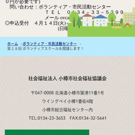
０円が必要です)
問い合わせ：ボランティア・市民活動センター
Ｔ Ｅ Ｌ ０１３４－３３－５２９９
メール ovcac@otaru-syakyo.jp
◎申込受付 ４月１４日(火)～４月２１日(火)
(日曜･月曜日をのぞく)
ホーム
ボランティア・市民活動センター
第２８回 ボランティアスクールを開講します！
社会福祉法人 小樽市社会福祉協議会
〒047-0008 北海道小樽市築港11番1号
ウイングベイ小樽1番街4階
小樽市総合福祉センター内
TEL:0134-23-3653 FAX:0134-32-5641