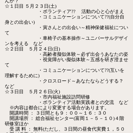
んか？
☆１日目 ５月２３日(土)
・ボランティア
??
活動の心と心がまえ
・コミュニケーションについて??(自分自
身との出会い)
・寅さんとの出会い～精神保健福祉につい
て
・車椅子の基本操作～ユニバーサルデザイ
ンを考える など
☆２日目 ５月２４日(日)
・高齢者擬似体験～必ず出会うあなたの姿
・視覚障がい擬似体験～五感を研ぎ澄ませ
て
・コミュニケーションについて??(互いを
理解するために)
・クロスロード～あなたならどうする
？
など
☆３日目 ５月２６日(火)
・市内福祉施設訪問研修
・ボランティア活動実践者との交流 など
※内容は都合により変更する場合があります。
開講時間 ： ３日間とも９：００～１６：３０
開講場所 ： 総合福祉センター(富岡１－５－１０)４階
研修室ほか
受 講 料 ： 無料(ただし、３日間の昼食代実費１，５０