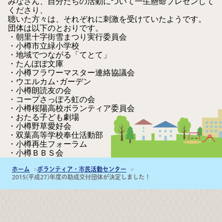
みなさん、自分たちの活動について一生懸命プレゼンして
くださり、
聴いた方々は、それぞれに刺激を受けていたようです。
団体は以下のとおりです。
・朝里十字街雪まつり実行委員会
・小樽市立緑小学校
・地域でつながる「てとて」
・たんぽぽ文庫
・小樽フラワーマスター連絡協議会
・ウエルカム･ガーデン
・小樽朗読友の会
・コープさっぽろ虹の会
・小樽桜陽高校ボランティア委員会
・おたる子ども劇場
・小樽野草愛好会
・双葉高等学校奉仕活動部
・小樽再生フォーラム
・小樽ＢＢＳ会
ホーム
ボランティア・市民活動センター
2015(平成27)年度の助成交付団体が決定しました！