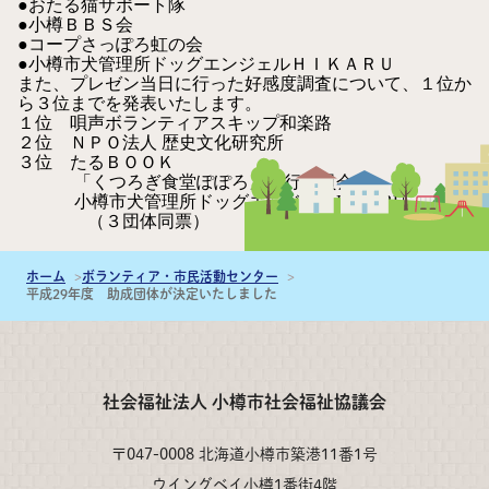
●おたる猫サポート隊
●小樽ＢＢＳ会
●コープさっぽろ虹の会
●小樽市犬管理所ドッグエンジェルＨＩＫＡＲＵ
また、プレゼン当日に行った好感度調査について、１位か
ら３位までを発表いたします。
１位 唄声ボランティアスキップ和楽路
２位 ＮＰＯ法人 歴史文化研究所
３位 たるＢＯＯＫ
「くつろぎ食堂ぽぽろ」実行委員会
小樽市犬管理所ドッグエンジェルHIKARU
（３団体同票）
ホーム
ボランティア・市民活動センター
平成29年度 助成団体が決定いたしました
社会福祉法人 小樽市社会福祉協議会
〒047-0008 北海道小樽市築港11番1号
ウイングベイ小樽1番街4階