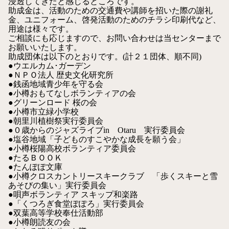
浸透してきたと感じるところです。
助成金は、活動のための交通費や講師を招いた際の謝礼
金、ユニフォーム、啓発活動のためのチラシ印刷代など、
用途は様々です。
ご相談にも応じますので、お問い合わせは当センターまで
お願いいたします。
助成団体は以下のとおりです。(計２１団体、順不同)
●ウエルカム･ガーデン
●ＮＰＯ法人 歴史文化研究所
●銭函地域青少年を守る会
●小樽おもてなしボランティアの会
●グリーンロード 桜の会
●小樽市立緑小学校
●朝里川植樹祭実行委員会
●０歳からのジャズライブin Otaru 実行委員会
●塩谷地域「子どものすこやかな成長を願う会」
●小樽桜陽高校ボランティア委員会
●たるＢＯＯＫ
●たんぽぽ文庫
●小樽クロスカントリースキークラブ 「歩くスキーと雪
あそびの集い」実行委員会
●唄声ボランティア スキップ和楽路
●「くつろぎ食堂ぽぽろ」実行委員会
●双葉高等学校奉仕活動部
●小樽朗読友の会