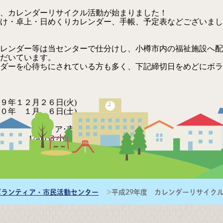
、カレンダーリサイクル活動が始まりました！
け・卓上・日めくりカレンダー、手帳、予定表などございまし
レンダー等は当センターで仕分けし、小樽市内の福祉施設へ配
だいています。
ダーを心待ちにされている方も多く、下記締切日をめどにボラ
９年１２月２６日(火)
０年 １月 ６日(土)
樽市ボランティア･市民活動センター
33 小樽市富岡１－５－１０
合福祉センター ４階
134－３３－５２９９
134－３２－５６４１
@otaru-shakyo.jp
ボランティア・市民活動センター
平成29年度 カレンダーリサイク