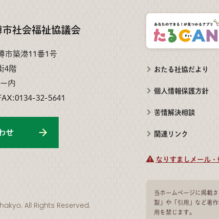
樽市社会福祉協議会
小樽市築港11番1号
街4階
おたる社協だより
ー内
個人情報保護方針
FAX:0134-32-5641
苦情解決相談
わせ
関連リンク
なりすましメール・
当ホームページに掲載さ
製」や「引用」など著作
hakyo. All Rights Reserved.
用を禁じます。