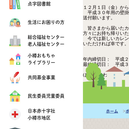
点字図書館
１２月１日（金）から
平成３０年用の壁掛
送付願います。
生活にお困りの方
皆さまから届いたカ
方々にお持ち帰りいた
総合福祉センター
今では新しいカレン
老人福祉センター
いただければ幸です。
小樽おもちゃ
年内締切日： 平成２
ライブラリー
最終締切日： 平成３
(お問い合わせ) 小
共同募金事業
047-00
小樽市総
ＴＥＬ：0
民生委員児童委員
ＦＡＸ：0
Eﾒｰﾙ：ovcac
日本赤十字社
ホーム
小樽市地区