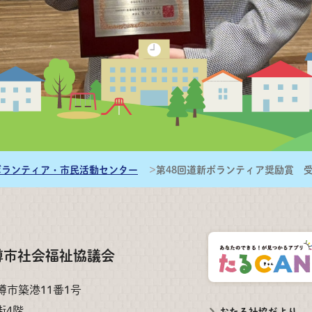
ボランティア・市民活動センター
第48回道新ボランティア奨励賞 
樽市社会福祉協議会
小樽市築港11番1号
街4階
おたる社協だより