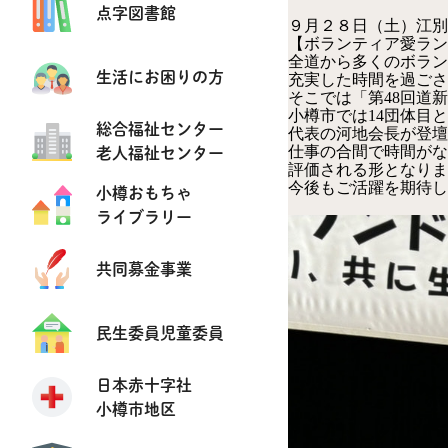
点字図書館
９月２８日（土）江別
【ボランティア愛ランド
全道から多くのボラン
生活にお困りの方
充実した時間を過ごさ
そこでは「第48回道
小樽市では14団体目
総合福祉センター
代表の河地会長が登壇
老人福祉センター
仕事の合間で時間がな
評価される形となりま
今後もご活躍を期待し
小樽おもちゃ
ライブラリー
共同募金事業
民生委員児童委員
日本赤十字社
小樽市地区